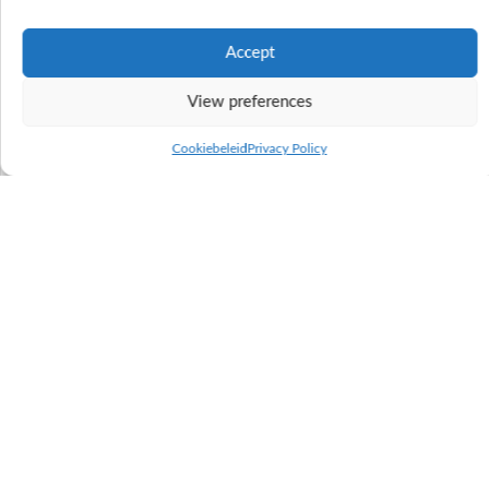
Accept
View preferences
Cookiebeleid
Privacy Policy
Kuhfamilie von Red Ravello erzielt 100 %