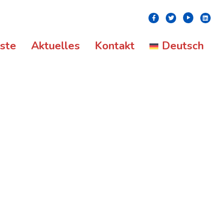
Youtube
Facebook
Twitter
Linke
nste
Aktuelles
Kontakt
Deutsch