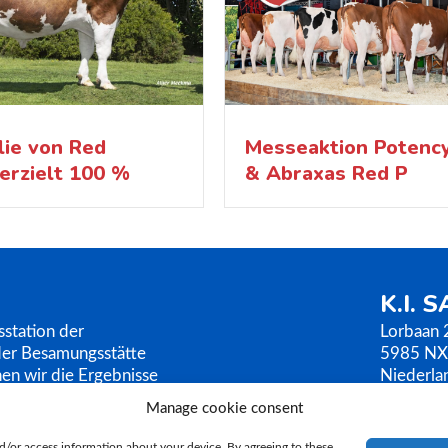
lie von Red
Messeaktion Potenc
erzielt 100 %
& Abraxas Red P
K.I. 
sstation der
Lorbaan 
der Besamungsstätte
5985 NX
en wir die Ergebnisse
Niederla
en. K.I. SAMEN
T.
+31 (
Manage cookie consent
k. Unsere Philosophie
E.
ki@ki
raktische Zucht.
d/or access information about your device. By agreeing to these