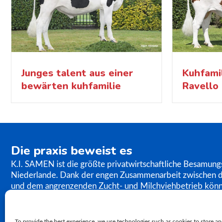
Junges talent aus einer
Kuhfami
bewärten kuhfamilie
Ravello 
Die praxis beweist es
K.I. SAMEN ist die größte privatwirtschaftliche Besamung
Niederlande. Dank der engen Zusammenarbeit zwischen 
und dem angrenzenden Zucht- und Milchviehbetrieb könn
unseres Zuchtprogramms umgehend in Augenschein nehm
engagiert sich weltweit für den Vertrieb von Rindergeneti
im Hinblick auf die Genetik stützt sich auf die bewährte p
To provide the best experience, we use technologies such as cookies to store an