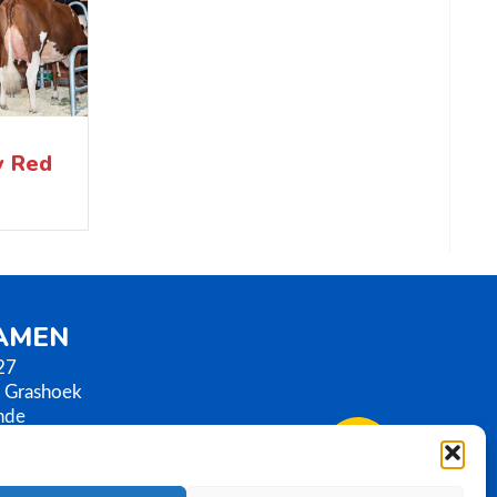
y Red
SAMEN
27
 Grashoek
nde
0)77 3586789
samen.com