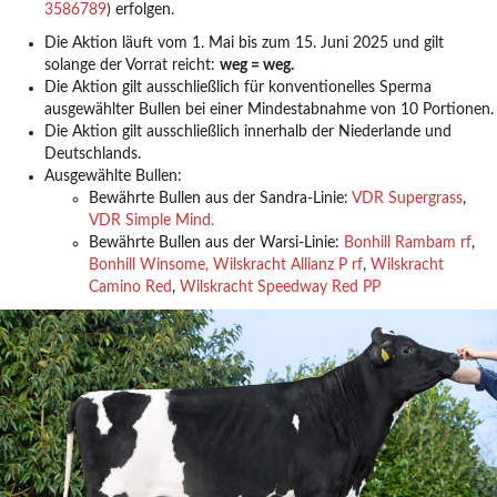
3586789
) erfolgen.
Die Aktion läuft vom 1. Mai bis zum 15. Juni 2025 und gilt
solange der Vorrat reicht:
weg = weg.
Die Aktion gilt ausschließlich für konventionelles Sperma
ausgewählter Bullen bei einer Mindestabnahme von 10 Portionen.
Die Aktion gilt ausschließlich innerhalb der Niederlande und
Deutschlands.
Ausgewählte Bullen:
Bewährte Bullen aus der Sandra-Linie:
VDR Supergrass
,
VDR Simple Mind.
Bewährte Bullen aus der Warsi-Linie:
Bonhill Rambam rf
,
Bonhill Winsome,
Wilskracht Allianz P rf
,
Wilskracht
Camino Red
,
Wilskracht Speedway Red PP