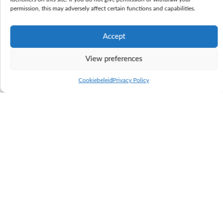
permission, this may adversely affect certain functions and capabilities.
Accept
Junges talent aus einer bewärten
View preferences
kuhfamilie
Cookiebeleid
Privacy Policy